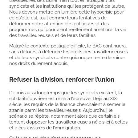
travailleur·euse·s d’une main tout en attaquant les
syndicats et les institutions qui les protègent de l’autre.
Nous devons mettre en lumière cette hypocrisie pour
ce qu’elle est, tout comme leurs tentatives de
détourner notre attention des politiques et des
programmes qui pourraient réellement améliorer la vie
des travailleur·euse·s et de leurs familles.
Malgré le contexte politique difficile, le BAC continuera,
sans détours, à défendre les droits des travailleur·euse·s
et de leurs syndicats contre quiconque tente de miner
nos droits durement acquis.
Refuser la division, renforcer l’union
Depuis aussi longtemps que les syndicats existent, la
solidarité ouvrière est mise à l’épreuve. Déjà au XIXᵉ
siècle, les requins de la finance cherchaient à semer la
zizanie parmi les travailleur·euse·s. Aujourd’hui, le
scénario se répète, notamment alors que certain·e·s
tentent d’opposer les travailleur·euse·s né·e·s ici à celles
et à ceux issu·e·s de l’immigration.