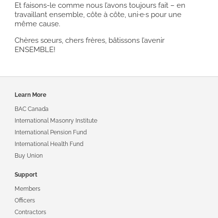
Et faisons-le comme nous l’avons toujours fait – en
travaillant ensemble, côte à côte, uni·e·s pour une
même cause.
Chères sœurs, chers frères, bâtissons l’avenir
ENSEMBLE!
Footer
Learn More
navigation
BAC Canada
International Masonry Institute
International Pension Fund
International Health Fund
Buy Union
Support
Members
Officers
Contractors