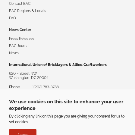
Contact BAC
BAC Regions & Locals
FAQ
News Center
Press Releases
BAC Journal
News
International Union of Bricklayers & Allied Craftworkers
620 F Street NW
Washington, DC 20004
Phone
1(202) 783-3788
Toll Free
1(888) 880-8222
We use cookies on this site to enhance your user
Email
askbac@bacweb.org
experience
By clicking any link on this page you are giving your consent for us to
set cookies.
Privacy
|
Terms